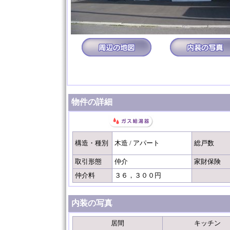
物件の詳細
構造・種別
木造 / アパート
総戸数
取引形態
仲介
家財保険
仲介料
３６，３００円
内装の写真
居間
キッチン