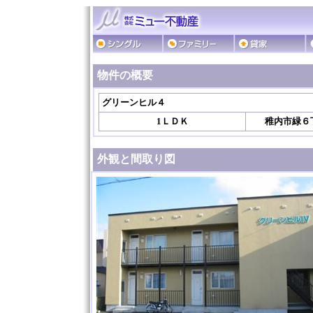
物件の概要
グリーンヒル４
1ＬＤＫ
稚内市緑６
外観と間取り図