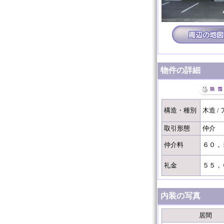
物件の詳細
構造・種別
木造 /
取引形態
仲介
仲介料
６０，
礼金
５５，
内装の写真
居間