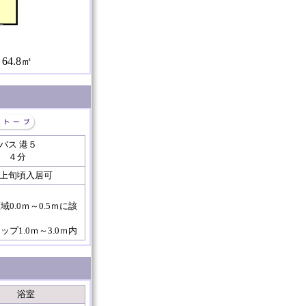
4.8㎡
谷バス
港５
 ４分
上旬頃入居可
.0ｍ～0.5ｍに該
1.0ｍ～3.0ｍ内
浴室