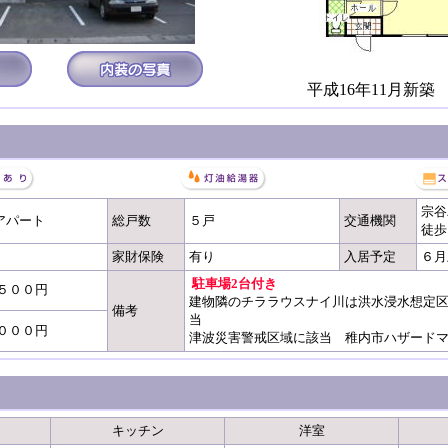
平成16年11月新築 6
宗
 アパート
総戸数
５戸
交通機関
徒歩
家財保険
有り
入居予定
６月
駐車場2台付き
５００円
建物隣のチララウスナイ川は洪水浸水想定区域0
備考
当
０００円
津波災害警戒区域に該当 稚内市ハザードマップ
キッチン
洋室