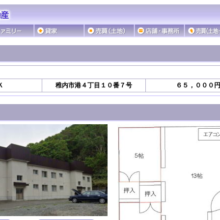
Ｋ
稚内市港４丁目１０番７号
６５，０００