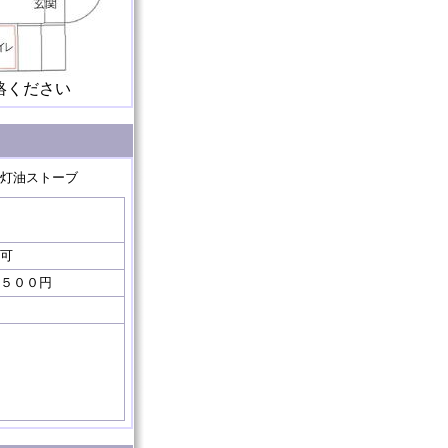
絡ください
灯油ストーブ
可
５００円