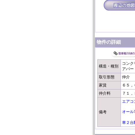
物件の詳細
コンク
構造・種別
アパー
取引形態
仲介
家賃
６５，
仲介料
７１，
エアコ
オール
備考
車２台