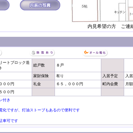
内見希望の方 ご連
リートブロック造
総戸数
８戸
ト
家財保険
有り
入居予定
入居
０００
円
礼金
６５，０００円
町内会費
月額
５００円
ン付き
電化ですが、灯油ストーブもあるので便利です
駐車可です