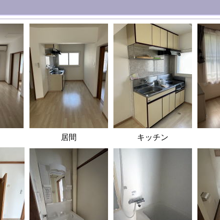
。
居間
キッチン