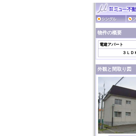
物件の概要
電建アパート
３ＬＤ
外観と間取り図