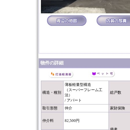
物件の詳細
薄板軽量型構造
（スーパーフレーム工
構造・種別
総戸数
法）
/ アパート
取引形態
仲介
家財保険
仲介料
82,500円
備考